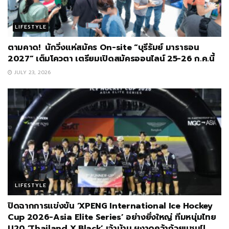
LIFESTYLE
ตามคาด! นักวิ่งแห่สมัคร On-site “บุรีรัมย์ มาราธอน
2027” เต็มโควตา เตรียมเปิดสมัครออนไลน์ 25-26 ก.ค.นี้
JULY 23, 2026
LIFESTYLE
ปิดฉากการแข่งขัน ‘XPENG International Ice Hockey
Cup 2026-Asia Elite Series’ อย่างยิ่งใหญ่ ทีมหนุ่มไทย
U20 ‘Thailand X Black’ เจ้าบ้าน ผงาดคว้าถ้วยแชมป์