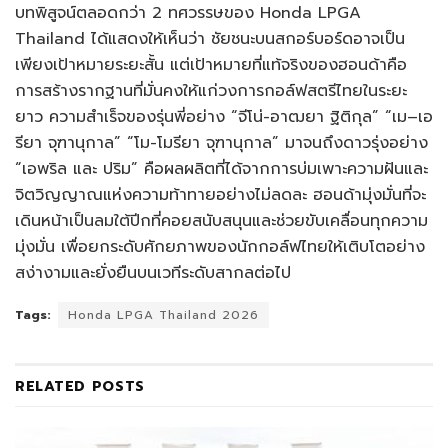
บทพิสูจน์ตลอดกว่า 2 ทศวรรษของ Honda LPGA
Thailand ได้แสดงให้เห็นว่า ชัยชนะบนสกอร์บอร์ดอาจเป็น
เพียงเป้าหมายระยะสั้น แต่เป้าหมายที่แท้จริงของฮอนด้าคือ
การสร้างรากฐานที่มั่นคงให้แก่วงการกอล์ฟสตรีไทยในระยะ
ยาว ความสำเร็จของรุ่นพี่อย่าง “จีโน่-อาฒยา ฐิติกุล” “เม–เอ
รียา จุฑานุกาล” “โม-โมรียา จุฑานุกาล” มาจนถึงดาวรุ่งอย่าง
“เอพริล และ ปริม” คือผลผลิตที่ได้จากการบ่มเพาะความฝันและ
จิตวิญญาณแห่งความท้าทายอย่างไม่ลดละ ฮอนด้ามุ่งมั่นที่จะ
เดินหน้าเป็นลมใต้ปีกที่คอยสนับสนุนและช่วยขับเคลื่อนทุกความ
มุ่งมั่น เพื่อยกระดับศักยภาพของนักกอล์ฟไทยให้เติบโตอย่าง
สง่างามและยั่งยืนบนเวทีระดับสากลต่อไป
Tags:
Honda LPGA Thailand 2026
RELATED
POSTS