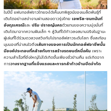
ในปีนี้ แฟนกอล์ฟชาวไทยจะได้เห็นบทพิสูจน์ของเมล็ดพันธุ์ที่
เติบโตอย่างสง่างามผ่านสองดาวรุ่งไทย
เอพริล-
ชนกนันท์
อังกุรเศรณี
และ
ปริม ปราชญ์นคร
ตัวแทนของความมุ่งมั่นที่
เติบโตมาจากความฝันเล็ก ๆ สู่วันที่ได้ก้าวลงสนามจริงในฐานะ
ผู้เล่นที่ได้ร่วมดวลวงสวิงกับโปรกอล์ฟสาวระดับโลก ซึ่งสะท้อน
มุมมองที่น่าสนใจถึง
เส้นทางของการเป็นนักกอล์ฟอาชีพนั้น
มีองค์ประกอบที่คล้ายกับการสร้างรถยนต์หนึ่งคัน
เพราะ
ความสำเร็จที่ยิ่งใหญ่ไม่ได้เกิดขึ้นเพียงชั่วข้ามคืน แต่เกิดจาก
การ
วางรากฐานที่แข็งแรงและการกล้าก้าวข้ามขีดจำกัด