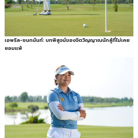
เอพริล-ชนกนันท์: บทพิสูจน์ของจิตวิญญาณนักสู้ที่ไม่เคย
ยอมแพ้