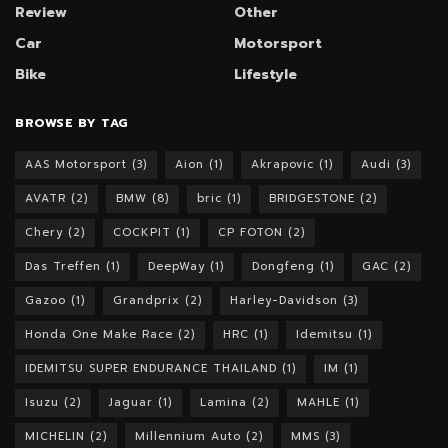
Review
Other
Car
Motorsport
Bike
Lifestyle
BROWSE BY TAG
AAS Motorsport
(3)
Aion
(1)
Akrapovic
(1)
Audi
(3)
AVATR
(2)
BMW
(8)
bric
(1)
BRIDGESTONE
(2)
Chery
(2)
COCKPIT
(1)
CP FOTON
(2)
Das Treffen
(1)
DeepWay
(1)
Dongfeng
(1)
GAC
(2)
Gazoo
(1)
Grandprix
(2)
Harley-Davidson
(3)
Honda One Make Race
(2)
HRC
(1)
Idemitsu
(1)
IDEMITSU SUPER ENDURANCE THAILAND
(1)
IM
(1)
Isuzu
(2)
Jaguar
(1)
Lamina
(2)
MAHLE
(1)
MICHELIN
(2)
Millennium Auto
(2)
MMS
(3)