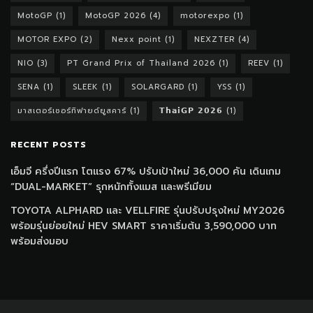
MotoGP
(1)
MotoGP 2026
(4)
motorexpo
(1)
MOTOR EXPO
(2)
Nexx point
(1)
NEXZTER
(4)
NIO
(3)
PT Grand Prix of Thailand 2026
(1)
REEV
(1)
SENA
(1)
SLEEK
(1)
SOLARGARD
(1)
YSS
(1)
มาสเตอร์เซอร์ทิฟายด์ยูสคาร์
(1)
𝗧𝗵𝗮𝗶𝗚𝗣 𝟮𝟬𝟮𝟲
(1)
RECENT POSTS
เอ็มจี ครึ่งปีแรก โตแรง 67% ปรับเป้าใหม่ 36,000 คัน เดินเกม
“DUAL-MARKET” รุกหนักทั้งแมส และพรีเมียม
TOYOTA ALPHARD และ VELLFIRE รุ่นปรับปรุงใหม่ MY2026
พร้อมรุ่นย่อยใหม่ HEV SMART ราคาเริ่มต้น 3,590,000 บาท
พร้อมส่งมอบ