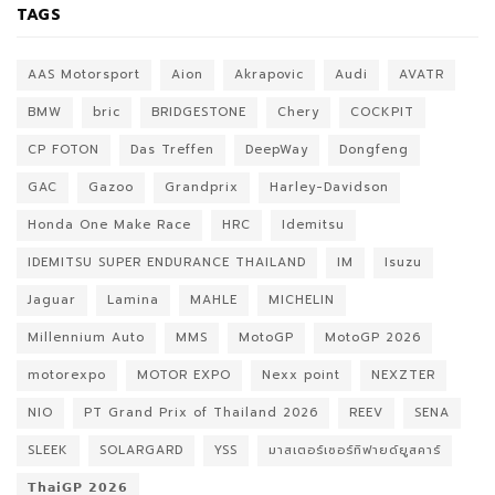
TAGS
AAS Motorsport
Aion
Akrapovic
Audi
AVATR
BMW
bric
BRIDGESTONE
Chery
COCKPIT
CP FOTON
Das Treffen
DeepWay
Dongfeng
GAC
Gazoo
Grandprix
Harley-Davidson
Honda One Make Race
HRC
Idemitsu
IDEMITSU SUPER ENDURANCE THAILAND
IM
Isuzu
Jaguar
Lamina
MAHLE
MICHELIN
Millennium Auto
MMS
MotoGP
MotoGP 2026
motorexpo
MOTOR EXPO
Nexx point
NEXZTER
NIO
PT Grand Prix of Thailand 2026
REEV
SENA
SLEEK
SOLARGARD
YSS
มาสเตอร์เซอร์ทิฟายด์ยูสคาร์
𝗧𝗵𝗮𝗶𝗚𝗣 𝟮𝟬𝟮𝟲