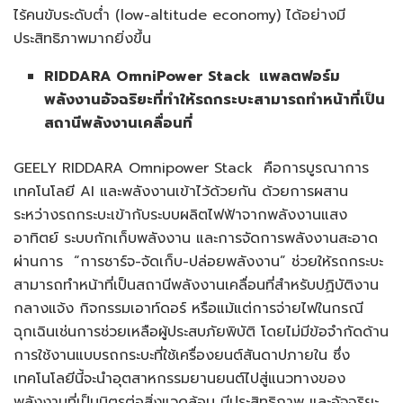
ไร้คนขับระดับต่ำ (low-altitude economy) ได้อย่างมี
ประสิทธิภาพมากยิ่งขึ้น
RIDDARA OmniPower Stack
แพลตฟอร์ม
พลังงานอัจฉริยะที่ทำ
ให้รถกระบะสามารถทำหน้าที่เป็น
สถานีพลังงานเคลื่อนที่
GEELY RIDDARA Omnipower Stack คือการบูรณาการ
เทคโนโลยี AI และพลังงานเข้าไว้ด้วยกัน ด้วยการผสาน
ระหว่างรถกระบะเข้ากับระบบผลิตไฟฟ้าจากพลังงานแสง
อาทิตย์ ระบบกักเก็บพลังงาน และการจัดการพลังงานสะอาด
ผ่านการ “การชาร์จ-จัดเก็บ-ปล่อยพลังงาน” ช่วยให้รถกระบะ
สามารถทำหน้าที่เป็นสถานีพลังงานเคลื่อนที่สำหรับปฏิบัติงาน
กลางแจ้ง กิจกรรมเอาท์ดอร์ หรือแม้แต่การจ่ายไฟในกรณี
ฉุกเฉินเช่นการช่วยเหลือผู้ประสบภัยพิบัติ โดยไม่มีข้อจำกัดด้าน
การใช้งานแบบรถกระบะที่ใช้เครื่องยนต์สันดาปภายใน ซึ่ง
เทคโนโลยีนี้จะนำอุตสาหกรรมยานยนต์ไปสู่แนวทางของ
พลังงานที่เป็นมิตรต่อสิ่งแวดล้อม มีประสิทธิภาพ และอัจฉริยะ