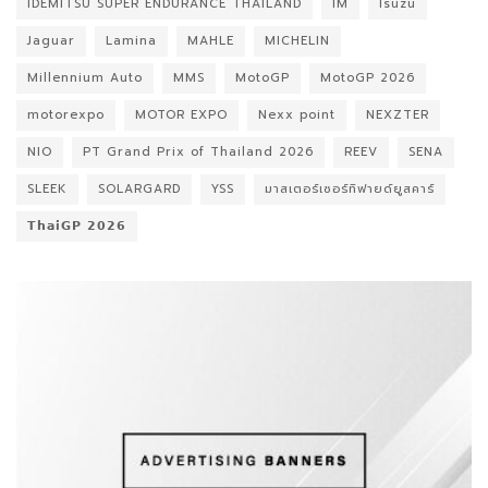
IDEMITSU SUPER ENDURANCE THAILAND
IM
Isuzu
Jaguar
Lamina
MAHLE
MICHELIN
Millennium Auto
MMS
MotoGP
MotoGP 2026
motorexpo
MOTOR EXPO
Nexx point
NEXZTER
NIO
PT Grand Prix of Thailand 2026
REEV
SENA
SLEEK
SOLARGARD
YSS
มาสเตอร์เซอร์ทิฟายด์ยูสคาร์
𝗧𝗵𝗮𝗶𝗚𝗣 𝟮𝟬𝟮𝟲