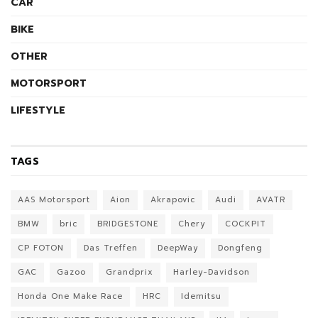
CAR
BIKE
OTHER
MOTORSPORT
LIFESTYLE
TAGS
AAS Motorsport
Aion
Akrapovic
Audi
AVATR
BMW
bric
BRIDGESTONE
Chery
COCKPIT
CP FOTON
Das Treffen
DeepWay
Dongfeng
GAC
Gazoo
Grandprix
Harley-Davidson
Honda One Make Race
HRC
Idemitsu