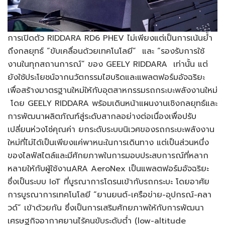
การเปิดตัว RIDDARA RD6 PHEV ไม่เพียงแต่เป็นการเน้นย้ำ
ถึงกลยุทธ์ “ขับเคลื่อนด้วยเทคโนโลยี” และ “รองรับการใช้
งานในทุกสถานการณ์” ของ GEELY RIDDARA เท่านั้น แต่
ยังใช้ประโยชน์จากนวัตกรรมไฮบริดและแพลตฟอร์มอัจฉริยะ
เพื่อสร้างมาตรฐานใหม่ให้กับอุตสาหกรรมรถกระบะพลังงานใหม่
โดย GEELY RIDDARA พร้อมเดินหน้าแผนงานเชิงกลยุทธ์และ
การพัฒนาผลิตภัณฑ์สู่ระดับสากลอย่างต่อเนื่องเพื่อปรับ
เปลี่ยนห่วงโซ่คุณค่า ยกระดับระบบนิเวศของรถกระบะพลังงาน
ใหม่ที่ไม่ได้เป็นเพียงแค่พาหนะในการเดินทาง แต่เป็นส่วนหนึ่ง
ของไลฟ์สไตล์และมีศักยภาพในการมอบประสบการณ์ที่หลาก
หลายให้กับผู้ใช้งานARA AeroNex เป็นแพลตฟอร์มอัจฉริยะ
ซึ่งเป็นระบบ IoT ที่บูรณาการโดรนเข้ากับรถกระบะ โดยอาศัย
การบูรณาการเทคโนโลยี “ยานยนต์-เครือข่าย-อุปกรณ์-คลา
วด์” เข้าด้วยกัน ซึ่งเป็นการเสริมศักยภาพให้กับการพัฒนา
เศรษฐกิจอากาศยานไร้คนขับระดับต่ำ (low-altitude