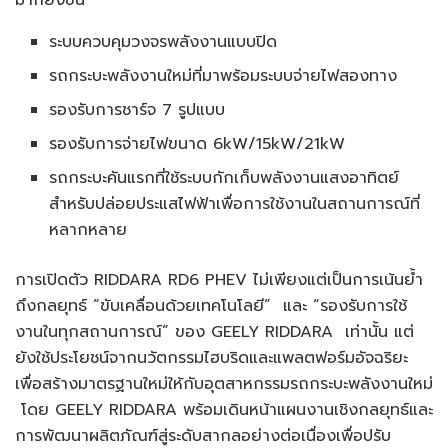
มากยิ่งขึ้น
ระบบควบคุมวงจรพลังงานแบบปิด
รถกระบะพลังงานใหม่ที่มาพร้อมระบบจ่ายไฟสองทาง
รองรับการชาร์จ 7 รูปแบบ
รองรับการจ่ายไฟขนาด 6kW/15kW/21kW
รถกระบะคันแรกที่ใช้ระบบกักเก็บพลังงานแสงอาทิตย์
สำหรับปล่อยประแสไฟฟ้าเพื่อการใช้งานในสถานการณ์ที่
หลากหลาย
การเปิดตัว RIDDARA RD6 PHEV ไม่เพียงแต่เป็นการเน้นย้ำ
ถึงกลยุทธ์ “ขับเคลื่อนด้วยเทคโนโลยี” และ “รองรับการใช้
งานในทุกสถานการณ์” ของ GEELY RIDDARA เท่านั้น แต่
ยังใช้ประโยชน์จากนวัตกรรมไฮบริดและแพลตฟอร์มอัจฉริยะ
เพื่อสร้างมาตรฐานใหม่ให้กับอุตสาหกรรมรถกระบะพลังงานใหม่
โดย GEELY RIDDARA พร้อมเดินหน้าแผนงานเชิงกลยุทธ์และ
การพัฒนาผลิตภัณฑ์สู่ระดับสากลอย่างต่อเนื่องเพื่อปรับ