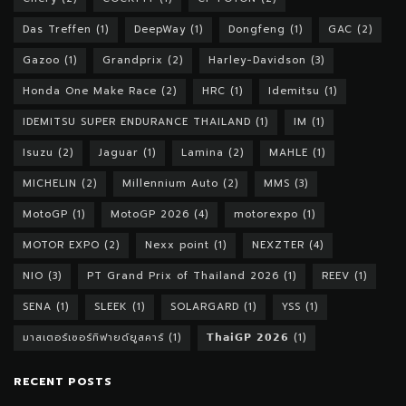
Das Treffen
(1)
DeepWay
(1)
Dongfeng
(1)
GAC
(2)
Gazoo
(1)
Grandprix
(2)
Harley-Davidson
(3)
Honda One Make Race
(2)
HRC
(1)
Idemitsu
(1)
IDEMITSU SUPER ENDURANCE THAILAND
(1)
IM
(1)
Isuzu
(2)
Jaguar
(1)
Lamina
(2)
MAHLE
(1)
MICHELIN
(2)
Millennium Auto
(2)
MMS
(3)
MotoGP
(1)
MotoGP 2026
(4)
motorexpo
(1)
MOTOR EXPO
(2)
Nexx point
(1)
NEXZTER
(4)
NIO
(3)
PT Grand Prix of Thailand 2026
(1)
REEV
(1)
SENA
(1)
SLEEK
(1)
SOLARGARD
(1)
YSS
(1)
มาสเตอร์เซอร์ทิฟายด์ยูสคาร์
(1)
𝗧𝗵𝗮𝗶𝗚𝗣 𝟮𝟬𝟮𝟲
(1)
RECENT POSTS