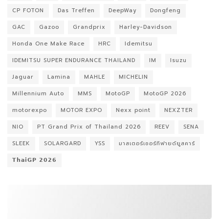
CP FOTON
Das Treffen
DeepWay
Dongfeng
GAC
Gazoo
Grandprix
Harley-Davidson
Honda One Make Race
HRC
Idemitsu
IDEMITSU SUPER ENDURANCE THAILAND
IM
Isuzu
Jaguar
Lamina
MAHLE
MICHELIN
Millennium Auto
MMS
MotoGP
MotoGP 2026
motorexpo
MOTOR EXPO
Nexx point
NEXZTER
NIO
PT Grand Prix of Thailand 2026
REEV
SENA
SLEEK
SOLARGARD
YSS
มาสเตอร์เซอร์ทิฟายด์ยูสคาร์
𝗧𝗵𝗮𝗶𝗚𝗣 𝟮𝟬𝟮𝟲