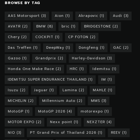
BROWSE BY TAG
AAS Motorsport
(3)
Aion
(1)
Akrapovic
(1)
Audi
(3)
AVATR
(2)
BMW
(8)
bric
(1)
BRIDGESTONE
(2)
Chery
(2)
COCKPIT
(1)
CP FOTON
(2)
Das Treffen
(1)
DeepWay
(1)
Dongfeng
(1)
GAC
(2)
Gazoo
(1)
Grandprix
(2)
Harley-Davidson
(3)
Honda One Make Race
(2)
HRC
(1)
Idemitsu
(1)
IDEMITSU SUPER ENDURANCE THAILAND
(1)
IM
(1)
Isuzu
(2)
Jaguar
(1)
Lamina
(2)
MAHLE
(1)
MICHELIN
(2)
Millennium Auto
(2)
MMS
(3)
MotoGP
(1)
MotoGP 2026
(4)
motorexpo
(1)
MOTOR EXPO
(2)
Nexx point
(1)
NEXZTER
(4)
NIO
(3)
PT Grand Prix of Thailand 2026
(1)
REEV
(1)