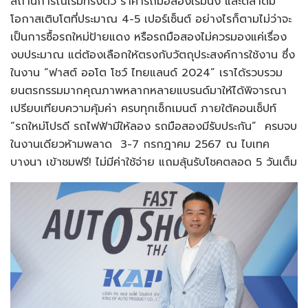
สถานการณ์เริ่มทรงตัว ราคารถมือสองเริ่มนิ่ง และตลาดมี
โอกาสเติบโตที่ประมาณ 4-5 เปอร์เซ็นต์ อย่างไรก็ตามไม่ว่าจะ
เป็นการซื้อรถใหม่ป้ายแดง หรือรถมือสองไม่ควรมองแค่เรื่อง
งบประมาณ แต่ต้องเลือกให้ตรงกับวัตถุประสงค์การใช้งาน ซึ่ง
ในงาน “ฟาสต์ ออโต โชว์ ไทยแลนด์ 2024” เราได้รวบรวม
ยนตรกรรมมากคุณภาพหลากหลายแบรนด์มาให้ได้พิจารณา
เปรียบเทียบความคุ้มค่า ครบทุกเซ็กเมนต์ ภายใต้คอนเซ็ปท์
“รถใหม่โปรดี รถไฟฟ้ามีให้ลอง รถมือสองมีรับประกัน” ครบจบ
ในงานเดียวห้ามพลาด 3-7 กรกฎาคม 2567 ณ ไบเทค
บางนา เข้าชมฟรี! ไม่มีค่าใช้จ่าย แถมลุ้นรับโชคตลอด 5 วันเต็ม