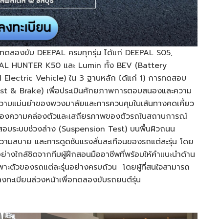
อมทดลองขับ DEEPAL ครบทุกรุ่น ได้แก่ DEEPAL S05,
AL HUNTER K50 และ Lumin ทั้ง BEV (Battery
Electric Vehicle) ใน 3 ฐานหลัก ได้แก่ 1) การทดสอบ
est & Brake) เพื่อประเมินศักยภาพการตอบสนองและความ
วามแม่นยำของพวงมาลัยและการควบคุมในเส้นทางคดเคี้ยว
ทดลองความคล่องตัวและเสถียรภาพของตัวรถในสถานการณ์
ดสอบระบบช่วงล่าง (Suspension Test) บนพื้นผิวถนน
ามสบาย และการดูดซับแรงสั่นสะเทือนของรถแต่ละรุ่น โดย
างใกล้ชิดจากทีมผู้ฝึกสอนมืออาชีพที่พร้อมให้คำแนะนำด้าน
าะตัวของรถแต่ละรุ่นอย่างครบถ้วน โดยผู้ที่สนใจสามารถ
ลงทะเบียนล่วงหน้าเพื่อทดลองขับรถยนต์รุ่น