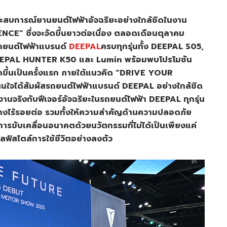
ะสบการณ์ยานยนต์ไฟฟ้าอัจฉริยะอย่างใกล้ชิดในงาน
” ซึ่งจะจัดขึ้นยาวต่อเนื่อง ตลอดเดือนตุลาคม
รถยนต์ไฟฟ้าแบรนด์
DEEPAL
ครบทุกรุ่นทั้ง DEEPAL S05,
EEPAL HUNTER K50 และ Lumin พร้อมพบโปรโมชัน
จัดขึ้นเป็นครั้งแรก ภายใต้แนวคิด “DRIVE YOUR
้ที่สนใจได้สัมผัสรถยนต์ไฟฟ้าแบรนด์ DEEPAL อย่างใกล้ชิด
นจริงกับฟีเจอร์อัจฉริยะในรถยนต์ไฟฟ้า DEEPAL ทุกรุ่น
อย่างไร้รอยต่อ รวมทั้งให้ความสำคัญด้านความปลอดภัย
การขับเคลื่อนอนาคตด้วยนวัตกรรมที่ไม่ได้เป็นเพียงแค่
ไลฟ์สไตล์การใช้ชีวิตอย่างลงตัว