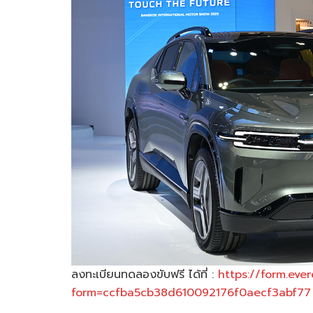
ลงทะเบียนทดลองขับฟรี ได้ที่ :
https://form.eve
form=ccfba5cb38d610092176f0aecf3abf77