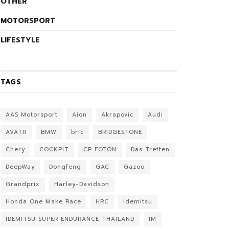
OTHER
MOTORSPORT
LIFESTYLE
TAGS
AAS Motorsport
Aion
Akrapovic
Audi
AVATR
BMW
bric
BRIDGESTONE
Chery
COCKPIT
CP FOTON
Das Treffen
DeepWay
Dongfeng
GAC
Gazoo
Grandprix
Harley-Davidson
Honda One Make Race
HRC
Idemitsu
IDEMITSU SUPER ENDURANCE THAILAND
IM