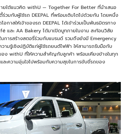
ภายใต้แนวคิด withU — Together For Better ที่นำเสนอ
ร่วมกับผู้ใช้รถ DEEPAL ที่พร้อมเติบโตไปด้วยกัน โดยหนึ่ง
ดโอกาสให้เจ้าของรถ DEEPAL ได้เข้าร่วมเป็นพันธมิตรทาง
fé และ AA Bakery ได้มาเปิดบูทภายในงาน สะท้อนวิสัย
ญในการสร้างสตอรี่ร่วมกับแบรนด์ รวมถึงยังมี Emergency
มรู้เชิงปฏิบัติแก่ผู้ใช้รถยนต์ไฟฟ้า ให้สามารถรับมือกับ
อง withU ที่ให้ความสำคัญกับลูกค้า พร้อมเคียงข้างในทุก
 และความอุ่นใจไปพร้อมกับความสุขในการขับขี่รถของ