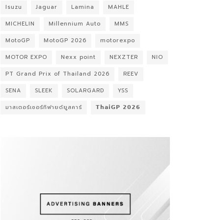
Isuzu
Jaguar
Lamina
MAHLE
MICHELIN
Millennium Auto
MMS
MotoGP
MotoGP 2026
motorexpo
MOTOR EXPO
Nexx point
NEXZTER
NIO
PT Grand Prix of Thailand 2026
REEV
SENA
SLEEK
SOLARGARD
YSS
มาสเตอร์เซอร์ทิฟายด์ยูสคาร์
𝗧𝗵𝗮𝗶𝗚𝗣 𝟮𝟬𝟮𝟲