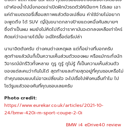
เข้าห้องน้ำไปนั่งกอดเข่าเปิดฝักบัวรดตัวให้เปียกๆ ได้เลย เอา
แค่ถ้าแบตเตอรี่เสื่อมสภาพแล้วต้องเปลี่ยน ค่าใช้จ่ายไม่อยาก
จะพูดถึง ได้ SUV ญี่ปุ่นขนาดกลางป้ายแดงหนึ่งคันสบายๆ
ซึ่งถ้าเป็นผม ผมยังไม่คิดไปถึงว่าราคามันจะตกลงเหลือเท่าไหร่
คิดแค่ว่าจะขายได้มั้ย จะมีใครซื้อต่อรึเปล่า
นานาจิตตังครับ ต่างคนต่างเหตุผล แต่ก็อย่างที่บอกครับ
สุดท้ายแล้วมันก็เป็นความเห็นส่วนตัวของผม หรือแม้กระทั่งนัก
วิจารณ์นักรีวิวทั้งหลาย กูรู กูรู้ กูไม่รู้ ก็เป็นความเห็นส่วนตัว
ของแต่ละคนว่ากันไม่ได้ สุดท้ายและท้ายสุดอยู่ที่คุณชอบหรือไม่
ถ้าคุณชอบแบบไม่อาจเปลี่ยนใจ จะไปเชื่อไปฟังคนอื่นทำไม ไป
โชว์รูมแล้วจองคันที่คุณชอบเลยครับ
Photo credit:
https://www.eurekar.co.uk/articles/2021-10-
24/bmw-420i-m-sport-coupe-2-0i
BMW i4 eDrive40 review