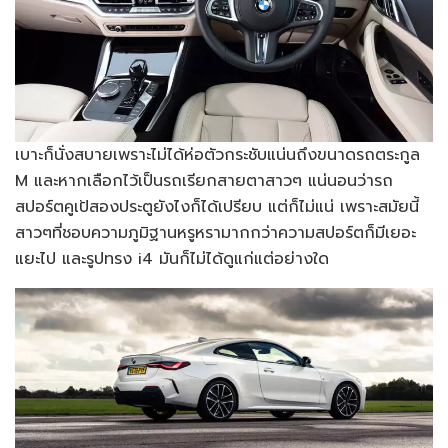
เบาะก็นั่งสบายเพราะไม่ได้ห่อตัวกระชับแน่นถึงขนาดรถตระกูล
M และหากเลือกไว้เป็นรถเรียกสายตาสาวๆ แน่นอนว่ารถ
สปอร์ตคูเป้สองประตูยังไงก็ได้เปรียบ แต่ก็ไม่แน่ เพราะสมัยนี้
สาวๆที่ชอบความภูมิฐานหรูหรามากกว่าความสปอร์ตก็มีเยอะ
แยะไป และรูปทรง i4 มันก็ไม่ได้ดูแก่แต่อย่างใด