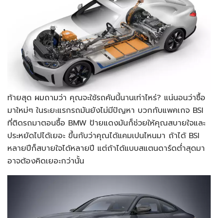
ท้ายสุด ผมถามว่า คุณจะใช้รถคันนี้นานเท่าไหร่? แน่นอนว่าซื้อ
มาใหม่ๆ ในระยะแรกรถมันยังไม่มีปัญหา บวกกับแพคเกจ BSI
ที่ติดรถมาตอนซื้อ BMW ป้ายแดงมันก็ช่วยให้คุณสบายใจและ
ประหยัดไปได้เยอะ ขึ้นกับว่าคุณได้แคมเปนไหนมา ถ้าได้ BSI
หลายปีก็สบายใจได้หลายปี แต่ถ้าได้แบบสแตนดาร์ดต่ำสุดมา
อาจต้องคิดเยอะกว่านั้น