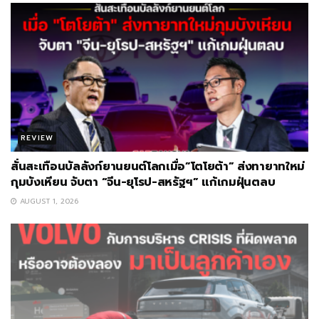
REVIEW
สั่นสะเทือนบัลลังก์ยานยนต์โลกเมื่อ”โตโยต้า” ส่งทายาทใหม่
กุมบังเหียน จับตา “จีน-ยุโรป-สหรัฐฯ” แก้เกมฝุ่นตลบ
AUGUST 1, 2026