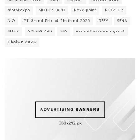
motorexpo
MOTOR EXPO
Nexx point
NEXZTER
NIO
PT Grand Prix of Thailand 2026
REEV
SENA
SLEEK
SOLARGARD
YSS
มาสเตอร์เซอร์ทิฟายด์ยูสคาร์
𝗧𝗵𝗮𝗶𝗚𝗣 𝟮𝟬𝟮𝟲