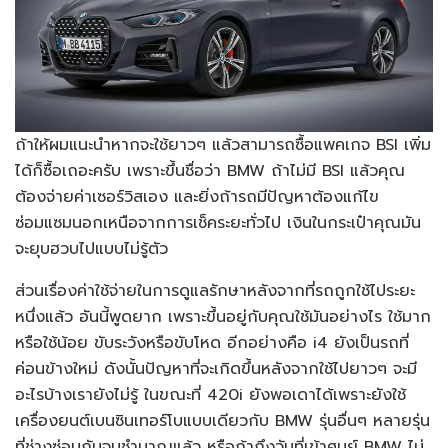
ถ้าให้ผมแนะนำหากจะใช้ยาวๆ แล้วสามารถซื้อแพคเกจ BSI เพิ่ม
ได้ก็ซื้อเถอะครับ เพราะขึ้นชื่อว่า BMW ถ้าไม่มี BSI แล้วคุณ
ต้องจ่ายค่าเซอร์วิสเอง และยิ่งถ้ารถมีปัญหาต้องแก้ไข
ซ่อมแซมนอกเหนือจากการเช็คระยะทั่วไป เงินในกระเป๋าคุณมัน
จะยุบฮวบไปแบบไม่รู้ตัว
ส่วนเรื่องค่าใช้จ่ายในการดูแลรักษาหลังจากที่รถถูกใช้ไประยะ
หนึ่งแล้ว อันนี้พูดยาก เพราะขึ้นอยู่กับคุณใช้มันอย่างไร ใช้มาก
หรือใช้น้อย ขับระวังหรือขับโหด อีกอย่างคือ i4 ยังเป็นรถที่
ค่อนข้างใหม่ ดังนั้นปัญหาที่จะเกิดขึ้นหลังจากใช้ไปยาวๆ จะมี
อะไรบ้างเรายังไม่รู้ ในขณะที่ 420i ยังพอเดาได้เพราะยังใช้
เครื่องยนต์เบนซินเทอร์โบแบบเดียวกับ BMW รุ่นอื่นๆ หลายรุ่น
ที่ช่างซ่อมกันจนชำนาญแล้ว หรือถ้าถึงวันที่เข้าศูนย์ BMW ไม่