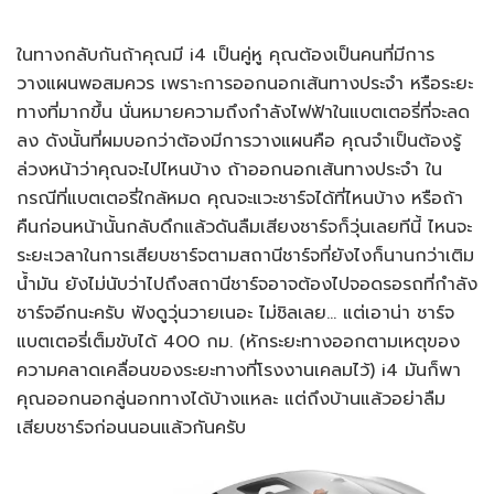
ในทางกลับกันถ้าคุณมี i4 เป็นคู่หู คุณต้องเป็นคนที่มีการ
วางแผนพอสมควร เพราะการออกนอกเส้นทางประจำ หรือระยะ
ทางที่มากขึ้น นั่นหมายความถึงกำลังไฟฟ้าในแบตเตอรี่ที่จะลด
ลง ดังนั้นที่ผมบอกว่าต้องมีการวางแผนคือ คุณจำเป็นต้องรู้
ล่วงหน้าว่าคุณจะไปไหนบ้าง ถ้าออกนอกเส้นทางประจำ ใน
กรณีที่แบตเตอรี่ใกล้หมด คุณจะแวะชาร์จได้ที่ไหนบ้าง หรือถ้า
คืนก่อนหน้านั้นกลับดึกแล้วดันลืมเสียงชาร์จก็วุ่นเลยทีนี้ ไหนจะ
ระยะเวลาในการเสียบชาร์จตามสถานีชาร์จที่ยังไงก็นานกว่าเติม
น้ำมัน ยังไม่นับว่าไปถึงสถานีชาร์จอาจต้องไปจอดรอรถที่กำลัง
ชาร์จอีกนะครับ ฟังดูวุ่นวายเนอะ ไม่ชิลเลย… แต่เอาน่า ชาร์จ
แบตเตอรี่เต็มขับได้ 400 กม. (หักระยะทางออกตามเหตุของ
ความคลาดเคลื่อนของระยะทางที่โรงงานเคลมไว้) i4 มันก็พา
คุณออกนอกลู่นอกทางได้บ้างแหละ แต่ถึงบ้านแล้วอย่าลืม
เสียบชาร์จก่อนนอนแล้วกันครับ