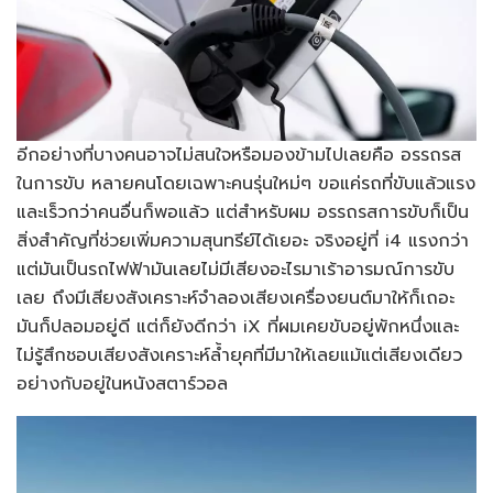
อีกอย่างที่บางคนอาจไม่สนใจหรือมองข้ามไปเลยคือ อรรถรส
ในการขับ หลายคนโดยเฉพาะคนรุ่นใหม่ๆ ขอแค่รถที่ขับแล้วแรง
และเร็วกว่าคนอื่นก็พอแล้ว แต่สำหรับผม อรรถรสการขับก็เป็น
สิ่งสำคัญที่ช่วยเพิ่มความสุนทรีย์ได้เยอะ จริงอยู่ที่ i4 แรงกว่า
แต่มันเป็นรถไฟฟ้ามันเลยไม่มีเสียงอะไรมาเร้าอารมณ์การขับ
เลย ถึงมีเสียงสังเคราะห์จำลองเสียงเครื่องยนต์มาให้ก็เถอะ
มันก็ปลอมอยู่ดี แต่ก็ยังดีกว่า iX ที่ผมเคยขับอยู่พักหนึ่งและ
ไม่รู้สึกชอบเสียงสังเคราะห์ล้ำยุคที่มีมาให้เลยแม้แต่เสียงเดียว
อย่างกับอยู่ในหนังสตาร์วอล