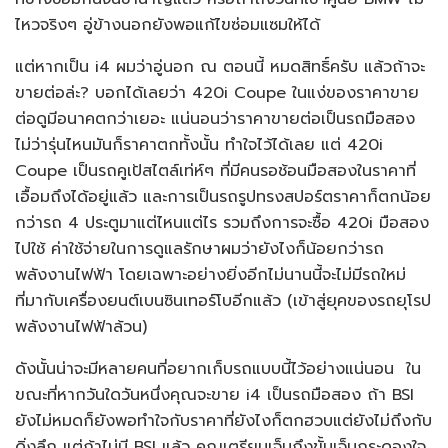
ไหวจริงๆ อู่ข้างนอกยังพอแก้ไขซ่อมแซมให้ได้
แต่หากเป็น i4 ผมว่าอู่นอก ณ ตอนนี้ หมดสิทธิ์ครับ แล้วถ้าจะ
ขายต่อล่ะ? บอกได้เลยว่า 420i Coupe ในแง่ของราคาขาย
ต่อดูมีอนาคตกว่าเยอะ แน่นอนว่าราคาขายต่อเป็นรถมือสอง
ไม่ว่ารุ่นไหนมันก็ราคาตกทั้งนั้น ทำใจไว้ได้เลย แต่ 420i
Coupe เป็นรถคูเป้สไตล์เท่ห์ๆ ที่มีคนรอช้อนมือสองในราคาที่
เอื้อมถึงได้อยู่แล้ว และการเป็นรถรูปทรงสปอร์ตราคาก็ตกน้อย
กว่ารถ 4 ประตูมาแต่ไหนแต่ไร รวมถึงการจะซื้อ 420i มือสอง
ไปใช้ ค่าใช้จ่ายในการดูแลรักษาผมว่ายังไงก็น้อยกว่ารถ
พลังงานไฟฟ้า โดยเฉพาะอย่างยิ่งอีกไม่นานนี้จะไม่มีรถใหม่
ที่มากับเครื่องยนต์เบนซินเทอร์โบอีกแล้ว (เข้าสู่ยุคของรถยุโรป
พลังงานไฟฟ้าล้วน)
ดังนั้นน่าจะมีหลายคนที่อยากเก็บรถแบบนี้ไว้อย่างแน่นอน ใน
ขณะที่หากวันใดวันหนึ่งคุณจะขาย i4 เป็นรถมือสอง ถ้า BSI
ยังไม่หมดก็ยังพอทำใจกับราคาที่ยังไงก็ตกฮวบแต่ยังไม่ถึงกับ
ดิ่งลึก แต่ถ้าไม่มี BSI แล้ว คุณเตรียมเจ็บถึงขั้นเจ็บกระดองใจ