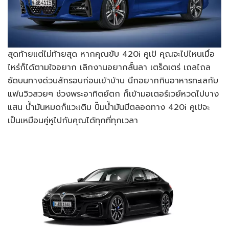
สุดท้ายแต่ไม่ท้ายสุด หากคุณขับ 420i คูเป้ คุณจะไปไหนเมื่อ
ไหร่ก็ได้ตามใจอยาก เลิกงานอยากลั้นลา เตร็ดเตร่ เถลไถล
ซัดบนทางด่วนสักรอบก่อนเข้าบ้าน นึกอยากกินอาหารทะเลกับ
แฟนวิวสวยๆ ช่วงพระอาทิตย์ตก ก็เข้ามอเตอร์เวย์หวดไปบาง
แสน น้ำมันหมดก็แวะเติม ปั๊มน้ำมันมีตลอดทาง 420i คูเป้จะ
เป็นเหมือนคู่หูไปกับคุณได้ทุกที่ทุกเวลา