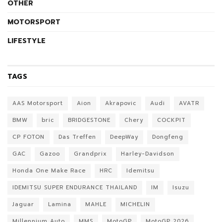
OTHER
MOTORSPORT
LIFESTYLE
TAGS
AAS Motorsport
Aion
Akrapovic
Audi
AVATR
BMW
bric
BRIDGESTONE
Chery
COCKPIT
CP FOTON
Das Treffen
DeepWay
Dongfeng
GAC
Gazoo
Grandprix
Harley-Davidson
Honda One Make Race
HRC
Idemitsu
IDEMITSU SUPER ENDURANCE THAILAND
IM
Isuzu
Jaguar
Lamina
MAHLE
MICHELIN
Millennium Auto
MMS
MotoGP
MotoGP 2026