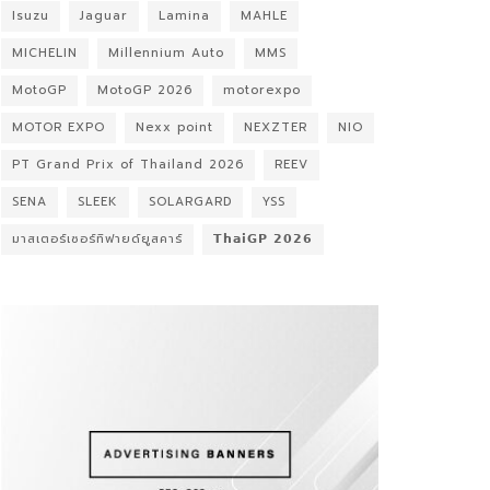
Isuzu
Jaguar
Lamina
MAHLE
MICHELIN
Millennium Auto
MMS
MotoGP
MotoGP 2026
motorexpo
MOTOR EXPO
Nexx point
NEXZTER
NIO
PT Grand Prix of Thailand 2026
REEV
SENA
SLEEK
SOLARGARD
YSS
มาสเตอร์เซอร์ทิฟายด์ยูสคาร์
𝗧𝗵𝗮𝗶𝗚𝗣 𝟮𝟬𝟮𝟲