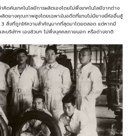
่าคิดค้นเทคโนโลยีการผลิตเองโดยไม่พึ่งเทคโนโลยีจากต่าง
e ผลิตยางคุณภาพสูงโดยเฉพาะในอดีตที่แทบไม่มียางยี่ห้ออื่นสู้
็น 3 สิ่งที่ถูกให้ความสำคัญมากที่สุดมาโดยตลอด แต่หากมี
และบริษัทฯ เองล้วนๆ ไม่พึ่งบุคคลภายนอก หรือต่างชาติ