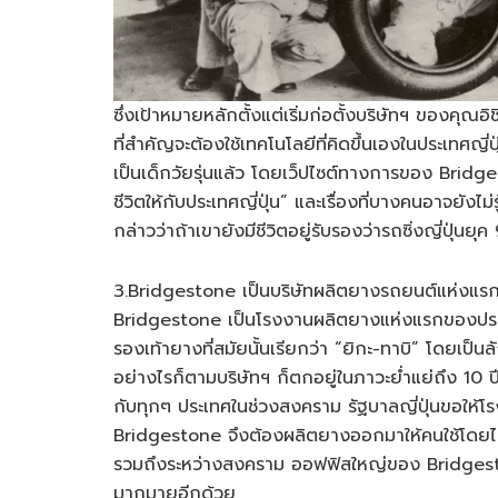
ซึ่งเป้าหมายหลักตั้งแต่เริ่มก่อตั้งบริษัทฯ ของคุณ
ที่สำคัญจะต้องใช้เทคโนโลยีที่คิดขึ้นเองในประเทศญี่ป
เป็นเด็กวัยรุ่นแล้ว โดยเว็ปไซต์ทางการของ Bridge
ชีวิตให้กับประเทศญี่ปุ่น” และเรื่องที่บางคนอาจยังไม่รู
กล่าวว่าถ้าเขายังมีชีวิตอยู่รับรองว่ารถซิ่งญี่ปุ่น
3.Bridgestone เป็นบริษัทผลิตยางรถยนต์แห่งแรกในป
Bridgestone เป็นโรงงานผลิตยางแห่งแรกของประเ
รองเท้ายางที่สมัยนั้นเรียกว่า “ยิกะ-ทาบิ” โดยเป็นล
อย่างไรก็ตามบริษัทฯ ก็ตกอยู่ในภาวะย่ำแย่ถึง 10 ป
กับทุกๆ ประเทศในช่วงสงคราม รัฐบาลญี่ปุ่นขอให้โ
Bridgestone จึงต้องผลิตยางออกมาให้คนใช้โดยไม่ไ
รวมถึงระหว่างสงคราม ออฟฟิสใหญ่ของ Bridgestone
มากมายอีกด้วย