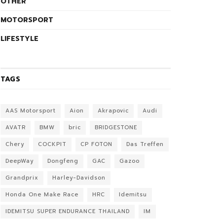
OTHER
MOTORSPORT
LIFESTYLE
TAGS
AAS Motorsport
Aion
Akrapovic
Audi
AVATR
BMW
bric
BRIDGESTONE
Chery
COCKPIT
CP FOTON
Das Treffen
DeepWay
Dongfeng
GAC
Gazoo
Grandprix
Harley-Davidson
Honda One Make Race
HRC
Idemitsu
IDEMITSU SUPER ENDURANCE THAILAND
IM