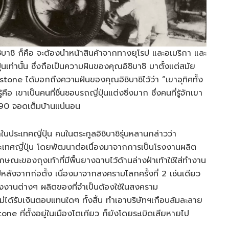
อิชิบาชิ ก็คือ จะต้องนำหน้าสินค้าจากทางยุโรป และอเมริกา และ
ุ่นเท่านั้น ซึ่งถือเป็นความฝันของคุณอิชิบาชิ มาตั้งแต่สมัย
stone ได้บอกถึงความฝันของคุณอิชิบาชิไว้ว่า “เขาอุทิศทั้ง
้คือ เขาเป็นคนที่ชื่นชอบรถญี่ปุ่นแต่งซิ่งมาก ซึ่งคนที่รู้จักเขา
ยุค 90 จอดเต็มบ้านแน่นอน
ระเทศญี่ปุ่น คนในตระกูลอิชิบาชิรุ่นหลานกล่าวว่า
ทศญี่ปุ่น โดยพัฒนาต่อเนื่องมาจากการเป็นโรงงานผลิต
ักษณะของถุงเท้าที่มีพื้นยางฉาบไว้ด้านล่างฝ่าเท้าใช้ใส่ทำงาน
ีหลังจากก่อตั้ง เนื่องมาจากสงครามโลกครั้งที่ 2 เช่นเดียว
รงงานต่างๆ ผลิตของที่จำเป็นต้องใช้ในสงคราม
ด้รับเงินตอบแทนใดๆ ทั้งสิ้น ทำเอาบริษัทฯเกือบล้มละลาย
 ที่ตั้งอยู่ในเมืองโตเกียว ก็ยังโดยระเบิดเสียหายไป